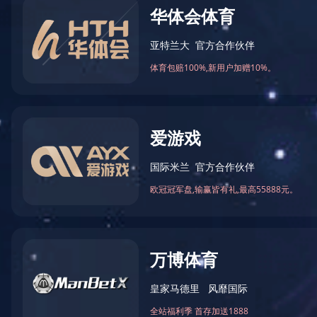
新闻详
公司产品
超薄平台桌面型
平台桌面型分割器
很
三轴分割器
度kai
家翻阅!
凸缘升降型分割器