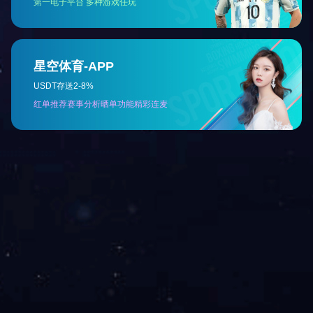
上一条:
180DF分割器
100DFN分割器